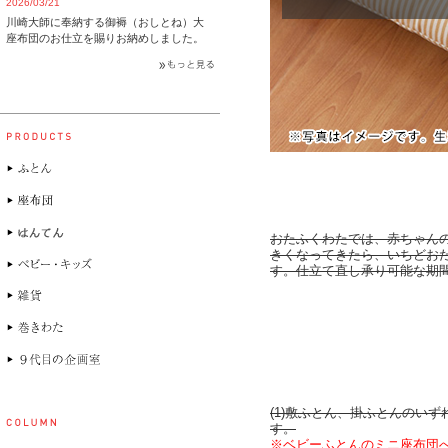
2026/03/21
川崎大師に奉納する御褥（おしとね）大
座布団のお仕立を賜りお納めしました。
おたふくわたでは、赤ちゃん
きくなってきたら、いちどお
す。仕立て直し承り可能な期
(1)敷ふとん、掛ふとんのい
す。
※ベビーふとんのミニ座布団