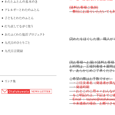
(送料お客様ご負担)
弊社にお送りいただいても対
(2)わたをほぐした後、職人
(3)お客様へお届け(送料お客様
お時間は、工場到着後４週間ほ
す。あらかじめご了承くださ
ご希望の際はお手数ですが、
・ご注文者名（発送者が異な
・発送時期
・おとこのこ用ｏｒおんな
をご明記の上、下記までご連
Email ： tazune@otafukuwa
※未連絡の場合、お断りさせ