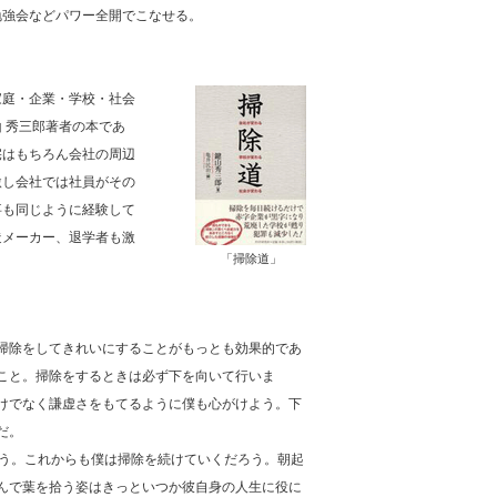
勉強会などパワー全開でこなせる。
家庭・企業・学校・社会
 秀三郎著者の本であ
宅はもちろん会社の周辺
激し会社では社員がその
事も同じように経験して
造メーカー、退学者も激
「掃除道」
掃除をしてきれいにすることがもっとも効果的であ
こと。掃除をするときは必ず下を向いて行いま
けでなく謙虚さをもてるように僕も心がけよう。下
だ。
う。これからも僕は掃除を続けていくだろう。朝起
んで葉を拾う姿はきっといつか彼自身の人生に役に