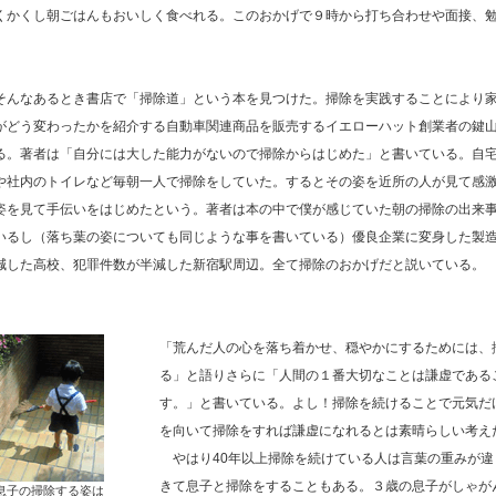
くかくし朝ごはんもおいしく食べれる。このおかげで９時から打ち合わせや面接、
そんなあるとき書店で「掃除道」という本を見つけた。掃除を実践することにより
がどう変わったかを紹介する自動車関連商品を販売するイエローハット創業者の鍵山
る。著者は「自分には大した能力がないので掃除からはじめた」と書いている。自
や社内のトイレなど毎朝一人で掃除をしていた。するとその姿を近所の人が見て感
姿を見て手伝いをはじめたという。著者は本の中で僕が感じていた朝の掃除の出来
いるし（落ち葉の姿についても同じような事を書いている）優良企業に変身した製
減した高校、犯罪件数が半減した新宿駅周辺。全て掃除のおかげだと説いている。
「荒んだ人の心を落ち着かせ、穏やかにするためには、
る」と語りさらに「人間の１番大切なことは謙虚である
す。」と書いている。よし！掃除を続けることで元気だ
を向いて掃除をすれば謙虚になれるとは素晴らしい考え
やはり40年以上掃除を続けている人は言葉の重みが違
きて息子と掃除をすることもある。３歳の息子がしゃが
息子の掃除する姿は