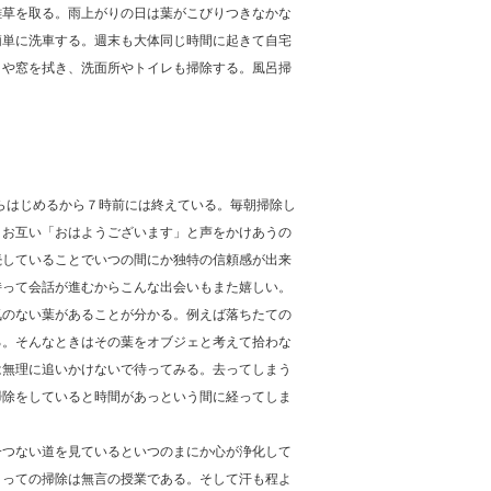
雑草を取る。雨上がりの日は葉がこびりつきなかな
簡単に洗車する。週末も大体同じ時間に起きて自宅
りや窓を拭き、洗面所やトイレも掃除する。風呂掃
からはじめるから７時前には終えている。毎朝掃除し
。お互い「おはようございます」と声をかけあうの
続していることでいつの間にか独特の信頼感が出来
持って会話が進むからこんな出会いもまた嬉しい。
気のない葉があることが分かる。例えば落ちたての
る。そんなときはその葉をオブジェと考えて拾わな
は無理に追いかけないで待ってみる。去ってしまう
掃除をしていると時間があっという間に経ってしま
一つない道を見ているといつのまにか心が浄化して
とっての掃除は無言の授業である。そして汗も程よ