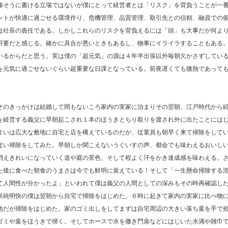
偉そうに書ける立場ではないが僕にとって経営者とは「リスク」を背負うことが一
ントが快適に過ごせる環境作り、危機管理、品質管理、取引先との信頼、融資での
は社長の責任である。しかしこれらのリスクを背負えるには「頭」も大事だが何よ
肝要だと感じる。確かに具合が悪いときもあるし、物事にイライラすることもある
いるからだと思う。実は僕の「超元気」の源は４年半出張以外毎朝欠かさずしてい
を元気に過ごせないぐらい超重要な日課となっている。前夜遅くても微熱であって
そのきっかけは結婚して間もないころ家内の実家に泊まりその翌朝、江戸時代から
を経営する義父に早朝起こされ１本のほうきとちり取りを渡され外に出たことには
まいは広大な敷地に自宅と店を構えているのだが、従業員も朝早く来て掃除をして
従い掃除をしてみた。早朝しか聞こえないうぐいすの声、都会でも味わえるおいし
消えきれいになっていく道や庭の景色、そして程よく汗をかき達成感を味わえる。
た後に食べた朝食のうまさは今でも鮮明に覚えている！そして「一生懸命掃除する
て人間性が分かったよ」といわれて僕は義父の人間としての深みもその時再確認し
単純明快の僕は翌朝から自宅で掃除をはじめた。６時に起きて家内の実家に比べ物
地だが掃除をはじめた。家のゴミ出しをしてまずは自宅周辺の大きい落ち葉を手で
ゴミや葉をほうきで掃く。そしてホースで水を撒き門扉などにはじいた水滴や雑巾