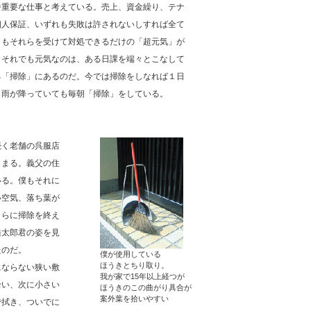
番重要な仕事と考えている。売上、資金繰り、テナ
個人保証、いずれも失敗は許されないしすれば全て
りもそれらを受けて対処できるだけの「超元気」が
。それでも元気なのは、ある日課を端々とこなして
る「掃除」にあるのだ。今では掃除をしなれば１日
も雨が降っていても毎朝「掃除」をしている。
続く老舗の呉服店
じまる。義父の住
いる。僕もそれに
い空気、落ち葉が
さらに掃除を終え
浩太郎君の姿を見
たのだ。
僕が使用している
ほうきとちり取り。
にならない狭い敷
我が家で15年以上経つが
拾い、次に小さい
ほうきのこの曲がり具合が
案外葉を拾いやすい
で拭き、ついでに