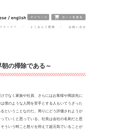
早朝の掃除である～
だけでなく家族や社員、さらにはお客様や商談先に
では僕のような人間を苦手とする人もいてうざった
あるということなのだ。周りにどう評価されようが
なっていくと思っている。社長は会社の名刺だと思
しそういう時こと怒りを抑えて超元気でいることが