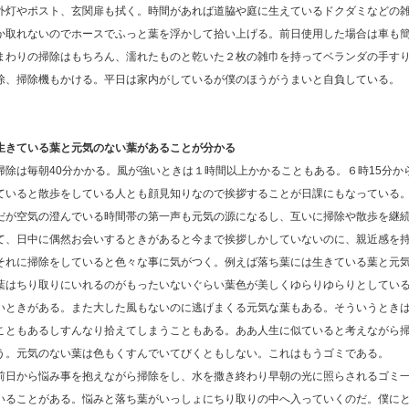
外灯やポスト、玄関扉も拭く。時間があれば道脇や庭に生えているドクダミなどの
か取れないのでホースでふっと葉を浮かして拾い上げる。前日使用した場合は車も
まわりの掃除はもちろん、濡れたものと乾いた２枚の雑巾を持ってベランダの手す
除、掃除機もかける。平日は家内がしているが僕のほうがうまいと自負している。
生きている葉と元気のない葉があることが分かる
掃除は毎朝40分かかる。風が強いときは１時間以上かかることもある。６時15分
ていると散歩をしている人とも顔見知りなので挨拶することが日課にもなっている
だが空気の澄んでいる時間帯の第一声も元気の源になるし、互いに掃除や散歩を継
て、日中に偶然お会いするときがあると今まで挨拶しかしていないのに、親近感を
それに掃除をしていると色々な事に気がつく。例えば落ち葉には生きている葉と元
葉はちり取りにいれるのがもったいないぐらい葉色が美しくゆらりゆらりとしてい
いときがある。また大した風もないのに逃げまくる元気な葉もある。そういうとき
こともあるしすんなり拾えてしまうこともある。ああ人生に似ていると考えながら
う。元気のない葉は色もくすんでいてびくともしない。これはもうゴミである。
前日から悩み事を抱えながら掃除をし、水を撒き終わり早朝の光に照らされるゴミ
いることがある。悩みと落ち葉がいっしょにちり取りの中へ入っていくのだ。僕に