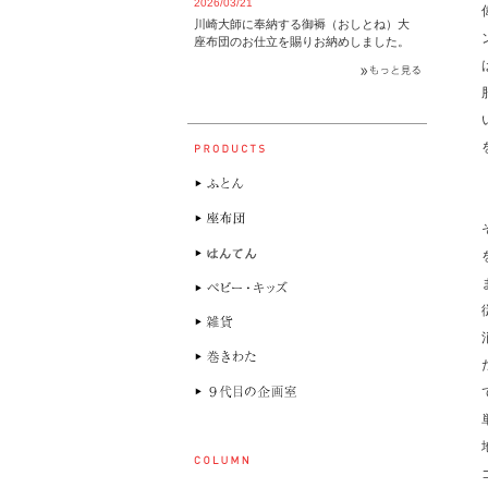
2026/03/21
川崎大師に奉納する御褥（おしとね）大
座布団のお仕立を賜りお納めしました。