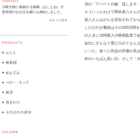
2026/03/21
演の「アパートの鍵 貸します
川崎大師に奉納する御褥（おしとね）大
そういったわけで岡本喜八さん
座布団のお仕立を賜りお納めしました。
喜八さんはがんを宣告されてか
したのだが番組はその300日間
のときに当時新人の映画監督で
会社にすんなり受け入れてもら
いった。徐々に作品の評価が高
本のいちばん長い日」そして「大誘