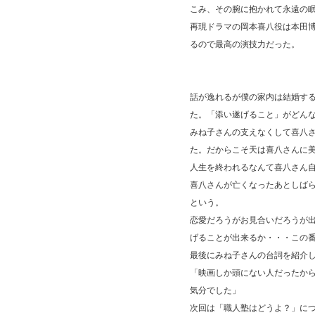
こみ、その腕に抱かれて永遠の
再現ドラマの岡本喜八役は本田
るので最高の演技力だった。
話が逸れるが僕の家内は結婚す
た。「添い遂げること」がどん
みね子さんの支えなくして喜八
た。だからこそ天は喜八さんに
人生を終われるなんて喜八さん
喜八さんが亡くなったあとしば
という。
恋愛だろうがお見合いだろうが
げることが出来るか・・・この
最後にみね子さんの台詞を紹介
「映画しか頭にない人だったか
気分でした」
次回は「職人塾はどうよ？」に