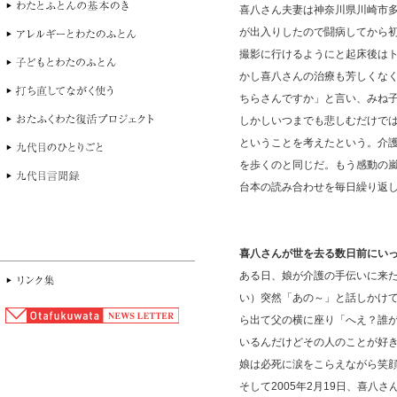
喜八さん夫妻は神奈川県川崎市
が出入りしたので闘病してから
撮影に行けるようにと起床後は
かし喜八さんの治療も芳しくな
ちらさんですか」と言い、みね
しかしいつまでも悲しむだけで
ということを考えたという。介
を歩くのと同じだ。もう感動の
台本の読み合わせを毎日繰り返
喜八さんが世を去る数日前にい
ある日、娘が介護の手伝いに来
い）突然「あの～」と話しかけ
ら出て父の横に座り「へえ？誰
いるんだけどその人のことが好
娘は必死に涙をこらえながら笑
そして2005年2月19日、喜