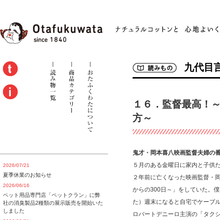
九代目
１６．監督最高！
方～
鬼才・岡本喜八映画監督夫婦の
５月のある金曜日に家内と子供
2026/07/21
夏季休業のお知らせ
２年前に亡くなった映画監督・岡
2026/06/16
からの300日～」をしていた。
ペット用品専門店「ペットクラン」に弊
た）週末になると自宅でケーブ
社の消臭製品2種類の展示販売を開始いた
しました
ロバートデニーロ主演の「タク