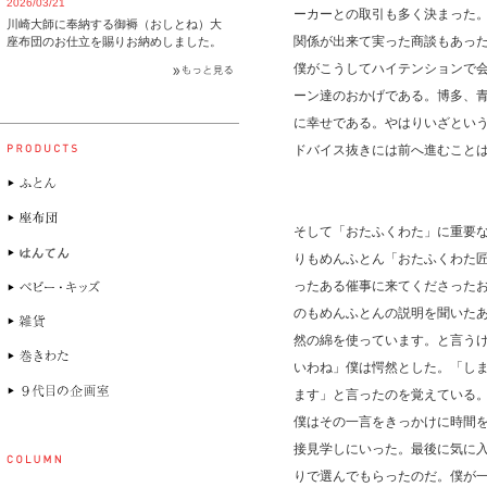
2026/03/21
ーカーとの取引も多く決まった
川崎大師に奉納する御褥（おしとね）大
関係が出来て実った商談もあっ
座布団のお仕立を賜りお納めしました。
僕がこうしてハイテンションで
ーン達のおかげである。博多、青
に幸せである。やはりいざとい
ドバイス抜きには前へ進むこと
そして「おたふくわた」に重要
りもめんふとん「おたふくわた
ったある催事に来てくださった
のもめんふとんの説明を聞いた
然の綿を使っています。と言う
いわね」僕は愕然とした。「し
ます」と言ったのを覚えている
僕はその一言をきっかけに時間
接見学しにいった。最後に気に
りで選んでもらったのだ。僕が