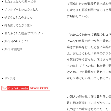
て完成したのが越後片貝木綿を
し時もまた再度利用できるほど
に期待している。
「おたふくわたって綿屋でしょ
そんなお客様の声で今年一番気
過ぎに催事を行ったときに年配
え、おたふくわた！案内のチラ
ら笑顔でそう言った。僕はさっ
もの出して「あのね、私自分で
けどね。でも母親から教わって
から２本ぐらい売ってくれる？
ご婦人の顔を見て僕は数年前の
足し綿は販売しているがかつて
たのはこの時がはじめてだった