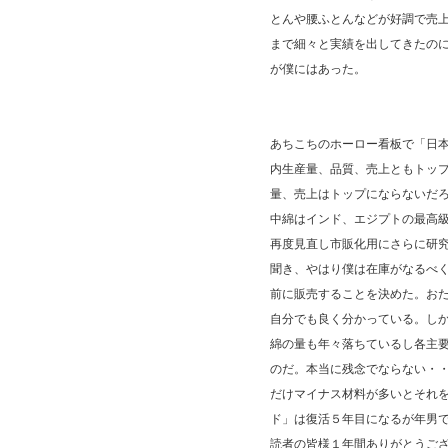
とんや腰ふとんなどが好調で売
まで細々と実績を出してきたの
が僕にはあった。
あちこちのホーロー看板で「日
内生産量、品質、売上ともトッ
量、売上はトップにならないだ
中綿はインド、エジプトの最高
再度見直し市販化用にさらに研
聞き、やはり僕は在庫がなるべ
前に販売することを決めた。お
自分でも良く分かっている。し
綿の量も年々落ちているし各主
のだ。本当に残念でならない・
だけマイナス材料が多いとそれを
ド」は復活５年目になるが年男
読者の皆様１年間ありがとうご