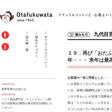
九代目
１９．再び「おた
年・・・ 来年は最
お客様の一言に愕然とした・・
いま博多でこのコラムを書いて
2026/07/21
夏季休業のお知らせ
いる。催事の醍醐味は多くのお
2026/06/16
ジネス本もいいが現場で消費者
ペット用品専門店「ペットクラン」に弊
要は「人との出会い」に尽きる
社の消臭製品2種類の展示販売を開始いた
しました
そういえばこの１年は本当に多