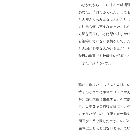
いなかだからここに来るの結構
あなた、『おたふくわた』って
とん屋さんもみんなつぶれたり
も社員も何も言えなかった。し
ん綿を売りたいとは思いますが
と納得していない表情をしてい
とん綿が必要な人がいるんだ」
先日の催事でも技能士の野原さ
てきたご婦人がいた。
確かに僕はいつも「ふとん綿」
造するとうのは相当のリスクが
を計画し大量に生産する。その
合、１本３キロ前後が目安）。
もそうだがこの「在庫」が一番
周囲が一番心配したのがこの「
在庫はほとんど出ないと考えて