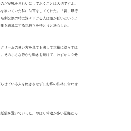
たのだが靴をきれいにしておくことは大切ですよ。
靴を履いていた私に助言をしてくれた。「昔、銀行
ら名刺交換の時に深々下げる人は腰が低いというよ
ら靴を綺麗にする気持ちを持とうと決心した。
たクリームの使い方を見ても決して大量に塗らずほ
る。その小さな静かな動きを続けて、わずか１０分
座らせている人を飽きさせずにお客の性格に合わせ
た紙袋を置いていった。やはり常連が多い証拠だろ