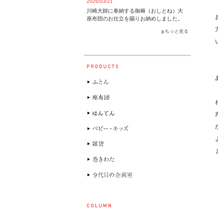
2026/03/21
川崎大師に奉納する御褥（おしとね）大
座布団のお仕立を賜りお納めしました。