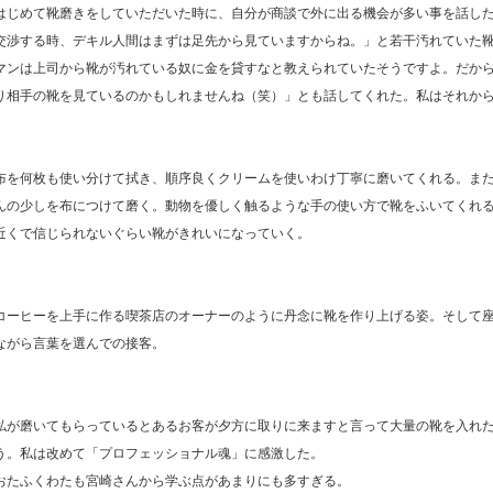
はじめて靴磨きをしていただいた時に、自分が商談で外に出る機会が多い事を話し
交渉する時、デキル人間はまずは足先から見ていますからね。」と若干汚れていた
マンは上司から靴が汚れている奴に金を貸すなと教えられていたそうですよ。だか
り相手の靴を見ているのかもしれませんね（笑）」とも話してくれた。私はそれか
布を何枚も使い分けて拭き、順序良くクリームを使いわけ丁寧に磨いてくれる。ま
んの少しを布につけて磨く。動物を優しく触るような手の使い方で靴をふいてくれ
近くで信じられないぐらい靴がきれいになっていく。
コーヒーを上手に作る喫茶店のオーナーのように丹念に靴を作り上げる姿。そして
ながら言葉を選んでの接客。
私が磨いてもらっているとあるお客が夕方に取りに来ますと言って大量の靴を入れ
う。私は改めて「プロフェッショナル魂」に感激した。
おたふくわたも宮崎さんから学ぶ点があまりにも多すぎる。