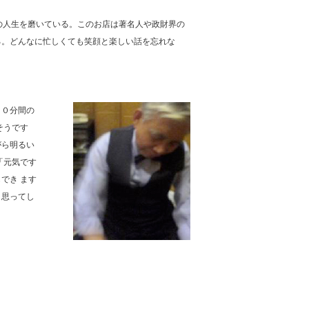
々の人生を磨いている。このお店は著名人や政財界の
る。どんなに忙しくても笑顔と楽しい話を忘れな
１０分間の
そうです
がら明るい
「元気です
でき ます
と思ってし