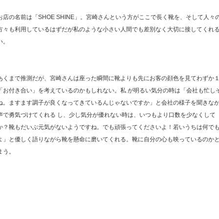
お店の名前は「SHOE SHINE」。宮崎さんという方がここで長く靴を、そして人
方々も利用しているはずだが私のような小さい人間でも差別なく大切に接してくれ
い。
あくまで推測だが、宮崎さんは座った瞬間に靴よりも先にお客の顔色を見てわずか
「お付き合い」を考えているのかもしれない。私 が明るい気分の時は「会社も忙し
ね。ますます調子が良くなってきているんじゃないですか」と会社の様子を聞きな
声で勇気づけてくれる し、少し気分が優れない時は、いつもより口数を少なくして
か？靴もだいぶ元気がないようですね。でも頑張ってくださいよ！若いうちは何でも
よ」と優しく語りながら靴を懸命に磨いてくれる。靴に自分の心も映っているのか
まう。