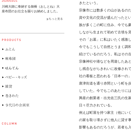
2026/03/21
きたという。
川崎大師に奉納する御褥（おしとね）大
宗像市には数多くの山があるの
座布団のお仕立を賜りお納めしました。
資や文化の交流が盛んだったと
族が多くこの町に住み、今でも
しながら生まれて初めて古墳を
その「お墓」に私はいたく感激
今でもこうして自然とうまく調
続けているのだろう。私はその
宗像神社や港などを周遊したあ
し残念ながらきれいに改修され
社の看板と思われる「日本一の
唐津街道を通り赤間という町を
していた。今でもこのあたりに
興産の創業者・出光佐三氏の生
日々尽力されている。
例えば町屋を持つ家主（他にい
の家を取り壊さずに他人に貸す
影響もあるのだろうが、若者も