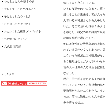
修して多く存在している。
レトロな建物の中に入ると、店
感じることが出来る。私が入っ
んでいる木材屋さんから入手し
いた。そこで頂いた抹茶ミルク
を感じた。祖父の家の縁側で風
の頃を鮮明に思い出した。
他には個性的な天然染めの衣類
れている店がいくつもあった。
こういった町屋には冷暖房がな
らく座り込むとガタガタいいな
昔の人々は風の入る場所も把握
なかった。
現在、田中氏をはじめ多くの宗
だしているという。部外者の私
夢物語だがおたふくわたもこう
った。店内に数枚のふとんを置
像を膨らませた。