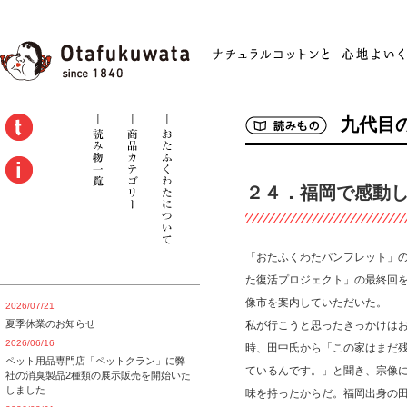
九代目
２４．福岡で感動し
「おたふくわたパンフレット」
た復活プロジェクト」の最終回
像市を案内していただいた。
2026/07/21
夏季休業のお知らせ
私が行こうと思ったきっかけは
2026/06/16
時、田中氏から「この家はまだ
ペット用品専門店「ペットクラン」に弊
ているんです。」と聞き、宗像
社の消臭製品2種類の展示販売を開始いた
しました
味を持ったからだ。福岡出身の