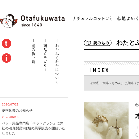
わたと
その① 木綿（もめん）と真綿（
2026/07/21
わ
夏季休業のお知らせ
2026/06/16
ペット用品専門店「ペットクラン」に弊
社の消臭製品2種類の展示販売を開始いた
「
しました
ら