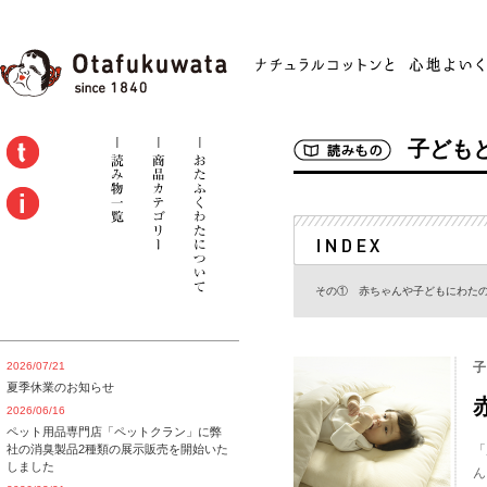
子ども
その① 赤ちゃんや子どもにわた
2026/07/21
子
夏季休業のお知らせ
2026/06/16
ペット用品専門店「ペットクラン」に弊
社の消臭製品2種類の展示販売を開始いた
「
しました
ん