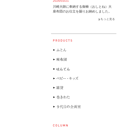
2026/03/21
川崎大師に奉納する御褥（おしとね）大
座布団のお仕立を賜りお納めしました。