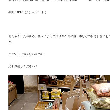
東京都渋谷区恵比寿南1－5－5 アトレ恵比寿店5階 （TEL:03－5475－83
期間：8/13（月）～9/2（日）
おたふくわたの誇る、職人による手作り座布団の他、本などの持ち歩きにお
ど、
ここでしか買えないものも。
是非お越しください！