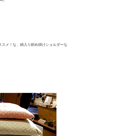
84）
ススメ！な、綿入り斜め掛けショルダーな