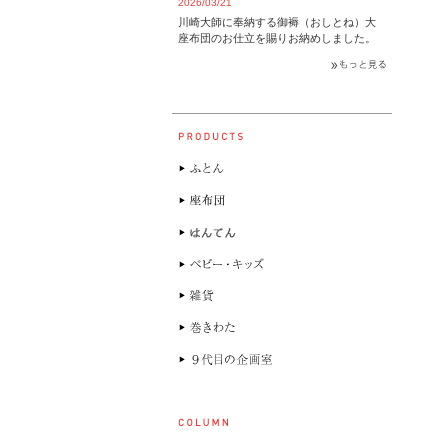
2026/03/21
川崎大師に奉納する御褥（おしとね）大
座布団のお仕立を賜りお納めしました。