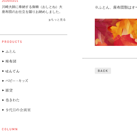
2026/03/21
川崎大師に奉納する御褥（おしとね）大
※ふとん、座布団類はオ
座布団のお仕立を賜りお納めしました。