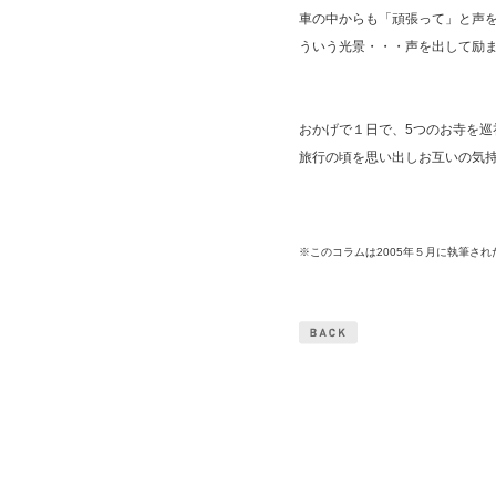
車の中からも「頑張って」と声
ういう光景・・・声を出して励
おかげで１日で、5つのお寺を巡
旅行の頃を思い出しお互いの気
※このコラムは2005年５月に執筆され