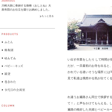
2026/03/21
川崎大師に奉納する御褥（おしとね）大
座布団のお仕立を賜りお納めしました。
い出す作業をしたり して時間が
だが、一旦最初のお寺を出ると
かれている迷いそうな場所 には
見て私達は俄然やる気が出てくる
れ違うお遍路さん同士で挨拶す
て！」と声をかけてもらえる。
遍路の格好した夫婦とベビーカ