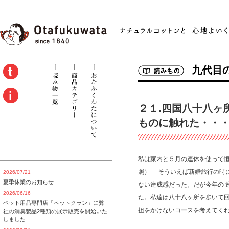
九代目
２１.四国八十八ヶ
ものに触れた・・
私は家内と５月の連休を使って
照） そういえば新婚旅行の時
2026/07/21
夏季休業のお知らせ
ない達成感だった。だが今年の 
2026/06/16
た。私達は八十八ヶ所を歩いて回
ペット用品専門店「ペットクラン」に弊
担をかけないコースを考えてく
社の消臭製品2種類の展示販売を開始いた
しました