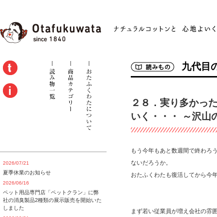
九代目
２８．実り多かった
いく・・・ ～沢山
もう今年もあと数週間で終わろう
ないだろうか。
2026/07/21
夏季休業のお知らせ
おたふくわたも復活してから今年
2026/06/16
ペット用品専門店「ペットクラン」に弊
社の消臭製品2種類の展示販売を開始いた
しました
まず若い従業員が増え会社の雰囲