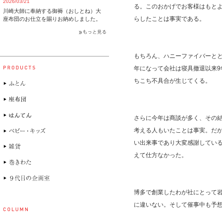
2026/03/21
る。このおかげでお客様はもと
川崎大師に奉納する御褥（おしとね）大
らしたことは事実である。
座布団のお仕立を賜りお納めしました。
もちろん、ハニーファイバーとと
年になって会社は寝具撤退以来
ちこち不具合が生じてくる。
さらに今年は商談が多く、その
考える人もいたことは事実。だ
い出来事であり大変感謝している
えて仕方なかった。
博多で創業したわが社にとって
に違いない。そして催事中も予